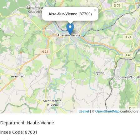
×
Aixe-Sur-Vienne
(87700)
Leaflet
| ©
OpenStreetMap
contributors
Department: Haute-Vienne
Insee Code: 87001