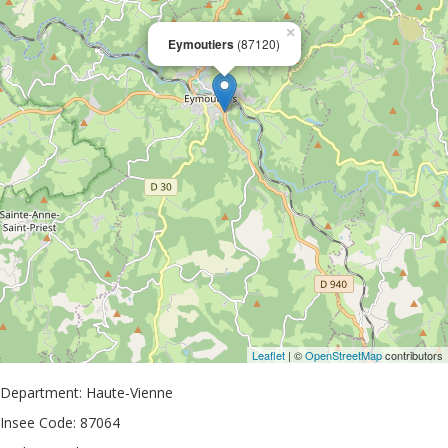
×
Eymoutiers
(87120)
Leaflet
| ©
OpenStreetMap
contributors
Department: Haute-Vienne
Insee Code: 87064