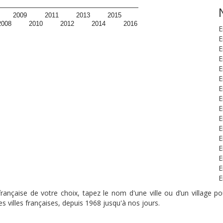
2009
2011
2013
2015
2008
2010
2012
2014
2016
E
E
E
E
E
E
E
E
E
E
E
E
E
E
E
E
nçaise de votre choix, tapez le nom d'une ville ou d’un village pou
s villes françaises, depuis 1968 jusqu'à nos jours.