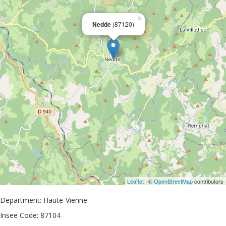
×
Nedde
(87120)
Leaflet
| ©
OpenStreetMap
contributors
Department: Haute-Vienne
Insee Code: 87104