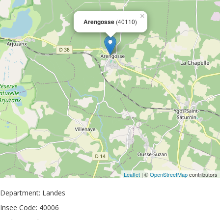
×
Arengosse
(40110)
Leaflet
| ©
OpenStreetMap
contributors
Department: Landes
Insee Code: 40006