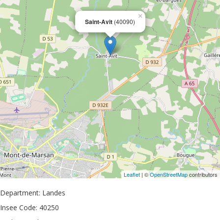
×
Saint-Avit
(40090)
Leaflet
| ©
OpenStreetMap
contributors
Department: Landes
Insee Code: 40250