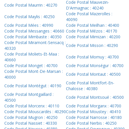
Code Postal Mauvezin-
Code Postal Maurrin : 40270
D'Armagnac : 40240
Code Postal Mazerolles :
Code Postal Maylis : 40250
40090
Code Postal Mées : 40990
Code Postal Meilhan : 40400
Code Postal Messanges : 40660
Code Postal Mézos : 40170
Code Postal Mimbaste : 40350
Code Postal Mimizan : 40200
Code Postal Miramont-Sensacq :
Code Postal Misson : 40290
40320
Code Postal Moliets-Et-Maa :
Code Postal Momuy : 40700
40660
Code Postal Monget : 40700
Code Postal Monségur : 40700
Code Postal Mont-De-Marsan :
Code Postal Montaut : 40500
40000
Code Postal Montfort-En-
Code Postal Montégut : 40190
Chalosse : 40380
Code Postal Montgaillard :
Code Postal Montsoué : 40500
40500
Code Postal Morcenx : 40110
Code Postal Morganx : 40700
Code Postal Mouscardès : 40290
Code Postal Moustey : 40410
Code Postal Mugron : 40250
Code Postal Narrosse : 40180
Code Postal Nassiet : 40330
Code Postal Nerbis : 40250
Code Postal Nousse : 40380
Code Postal Oeyregave : 40300