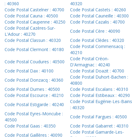
: 40360
40320
Code Postal Castelner : 40700
Code Postal Castets : 40260
Code Postal Cauna : 40500
Code Postal Cauneille : 40300
Code Postal Caupenne : 40250
Code Postal Cazalis : 40700
Code Postal Cazères-Sur-
Code Postal Cère : 40090
L'Adour : 40270
Code Postal Classun : 40320
Code Postal Clèdes : 40320
Code Postal Commensacq :
Code Postal Clermont : 40180
40210
Code Postal Créon-
Code Postal Coudures : 40500
D'Armagnac : 40240
Code Postal Dax : 40100
Code Postal Doazit : 40700
Code Postal Duhort-Bachen :
Code Postal Donzacq : 40360
40800
Code Postal Dumes : 40500
Code Postal Escalans : 40310
Code Postal Escource : 40210
Code Postal Estibeaux : 40290
Code Postal Eugénie-Les-Bains
Code Postal Estigarde : 40240
: 40320
Code Postal Eyres-Moncube :
Code Postal Fargues : 40500
40500
Code Postal Gaas : 40350
Code Postal Gabarret : 40310
Code Postal Gamarde-Les-
Code Postal Gaillères : 40090