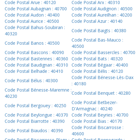
Code Postal Arue : 40120
Code Postal Arx : 40310
Code Postal Aubagnan : 40700
Code Postal Audignon : 40500
Code Postal Audon : 40400
Code Postal Aureilhan : 40200
Code Postal Aurice : 40500
Code Postal Azur : 40140
Code Postal Bahus-Soubiran :
Code Postal Baigts : 40380
40320
Code Postal Bas-Mauco :
Code Postal Banos : 40500
40500
Code Postal Bascons : 40090
Code Postal Bassercles : 40700
Code Postal Bastennes : 40360
Code Postal Bats : 40320
Code Postal Baudignan : 40310
Code Postal Bégaar : 40400
Code Postal Belhade : 40410
Code Postal Bélis : 40120
Code Postal Bénesse-Lès-Dax
Code Postal Bélus : 40300
: 40180
Code Postal Bénesse-Maremne :
Code Postal Benquet : 40280
40230
Code Postal Betbezer-
Code Postal Bergouey : 40250
D'Armagnac : 40240
Code Postal Beylongue : 40370
Code Postal Beyries : 40700
Code Postal Biarrotte : 40390
Code Postal Bias : 40170
Code Postal Biscarrosse :
Code Postal Biaudos : 40390
40600
Code Postal Biscarrosse-Plage :
Code Postal Bonnegarde :