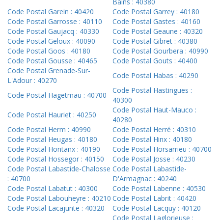
Bains : 40380
Code Postal Garein : 40420
Code Postal Garrey : 40180
Code Postal Garrosse : 40110
Code Postal Gastes : 40160
Code Postal Gaujacq : 40330
Code Postal Geaune : 40320
Code Postal Geloux : 40090
Code Postal Gibret : 40380
Code Postal Goos : 40180
Code Postal Gourbera : 40990
Code Postal Gousse : 40465
Code Postal Gouts : 40400
Code Postal Grenade-Sur-
Code Postal Habas : 40290
L'Adour : 40270
Code Postal Hastingues :
Code Postal Hagetmau : 40700
40300
Code Postal Haut-Mauco :
Code Postal Hauriet : 40250
40280
Code Postal Herm : 40990
Code Postal Herré : 40310
Code Postal Heugas : 40180
Code Postal Hinx : 40180
Code Postal Hontanx : 40190
Code Postal Horsarrieu : 40700
Code Postal Hossegor : 40150
Code Postal Josse : 40230
Code Postal Labastide-Chalosse
Code Postal Labastide-
: 40700
D'Armagnac : 40240
Code Postal Labatut : 40300
Code Postal Labenne : 40530
Code Postal Labouheyre : 40210
Code Postal Labrit : 40420
Code Postal Lacajunte : 40320
Code Postal Lacquy : 40120
Code Postal Laglorieuse :