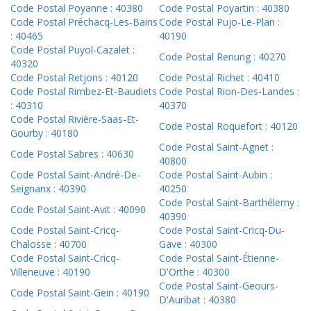
Code Postal Poyanne : 40380
Code Postal Poyartin : 40380
Code Postal Préchacq-Les-Bains
Code Postal Pujo-Le-Plan :
: 40465
40190
Code Postal Puyol-Cazalet :
Code Postal Renung : 40270
40320
Code Postal Retjons : 40120
Code Postal Richet : 40410
Code Postal Rimbez-Et-Baudiets
Code Postal Rion-Des-Landes :
: 40310
40370
Code Postal Rivière-Saas-Et-
Code Postal Roquefort : 40120
Gourby : 40180
Code Postal Saint-Agnet :
Code Postal Sabres : 40630
40800
Code Postal Saint-André-De-
Code Postal Saint-Aubin :
Seignanx : 40390
40250
Code Postal Saint-Barthélemy :
Code Postal Saint-Avit : 40090
40390
Code Postal Saint-Cricq-
Code Postal Saint-Cricq-Du-
Chalosse : 40700
Gave : 40300
Code Postal Saint-Cricq-
Code Postal Saint-Étienne-
Villeneuve : 40190
D'Orthe : 40300
Code Postal Saint-Geours-
Code Postal Saint-Gein : 40190
D'Auribat : 40380