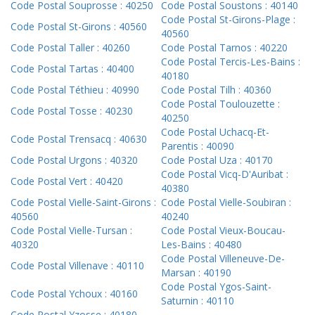
Code Postal Souprosse : 40250
Code Postal Soustons : 40140
Code Postal St-Girons-Plage :
Code Postal St-Girons : 40560
40560
Code Postal Taller : 40260
Code Postal Tarnos : 40220
Code Postal Tercis-Les-Bains :
Code Postal Tartas : 40400
40180
Code Postal Téthieu : 40990
Code Postal Tilh : 40360
Code Postal Toulouzette :
Code Postal Tosse : 40230
40250
Code Postal Uchacq-Et-
Code Postal Trensacq : 40630
Parentis : 40090
Code Postal Urgons : 40320
Code Postal Uza : 40170
Code Postal Vicq-D'Auribat :
Code Postal Vert : 40420
40380
Code Postal Vielle-Saint-Girons :
Code Postal Vielle-Soubiran :
40560
40240
Code Postal Vielle-Tursan :
Code Postal Vieux-Boucau-
40320
Les-Bains : 40480
Code Postal Villeneuve-De-
Code Postal Villenave : 40110
Marsan : 40190
Code Postal Ygos-Saint-
Code Postal Ychoux : 40160
Saturnin : 40110
Code Postal Yzosse : 40180