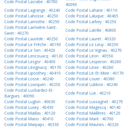
Code Postal Lacrabe : 40700
40090
Code Postal Lagrange : 40240
Code Postal Laharie : 40110
Code Postal Lahosse : 40250
Code Postal Laluque : 40465
Code Postal Lamothe : 40250
Code Postal Larbey : 40250
Code Postal Larrivière-Saint-
Code Postal Latrille : 40800
Savin : 40270
Code Postal Laurède : 40250
Code Postal Lauret : 40320
Code Postal Le Frêche : 40190
Code Postal Le Leuy : 40250
Code Postal Le Sen : 40420
Code Postal Le Vignau : 40270
Code Postal Lencouacq : 40120
Code Postal Léon : 40550
Code Postal Lesgor : 40400
Code Postal Lesperon : 40260
Code Postal Lévignacq : 40170
Code Postal Linxe : 40260
Code Postal Liposthey : 40410
Code Postal Lit-Et-Mixe : 40170
Code Postal Losse : 40240
Code Postal Louer : 40380
Code Postal Lourquen : 40250
Code Postal Lubbon : 40240
Code Postal Lucbardez-Et-
Code Postal Lüe : 40210
Bargues : 40090
Code Postal Luglon : 40630
Code Postal Lussagnet : 40270
Code Postal Luxey : 40430
Code Postal Magescq : 40140
Code Postal Maillas : 40120
Code Postal Maillères : 40120
Code Postal Mano : 40410
Code Postal Mant : 40700
Code Postal Marpaps : 40330
Code Postal Mauries : 40320