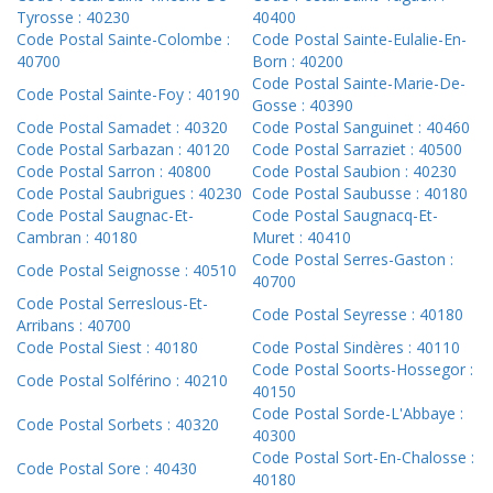
Tyrosse : 40230
40400
Code Postal Sainte-Colombe :
Code Postal Sainte-Eulalie-En-
40700
Born : 40200
Code Postal Sainte-Marie-De-
Code Postal Sainte-Foy : 40190
Gosse : 40390
Code Postal Samadet : 40320
Code Postal Sanguinet : 40460
Code Postal Sarbazan : 40120
Code Postal Sarraziet : 40500
Code Postal Sarron : 40800
Code Postal Saubion : 40230
Code Postal Saubrigues : 40230
Code Postal Saubusse : 40180
Code Postal Saugnac-Et-
Code Postal Saugnacq-Et-
Cambran : 40180
Muret : 40410
Code Postal Serres-Gaston :
Code Postal Seignosse : 40510
40700
Code Postal Serreslous-Et-
Code Postal Seyresse : 40180
Arribans : 40700
Code Postal Siest : 40180
Code Postal Sindères : 40110
Code Postal Soorts-Hossegor :
Code Postal Solférino : 40210
40150
Code Postal Sorde-L'Abbaye :
Code Postal Sorbets : 40320
40300
Code Postal Sort-En-Chalosse :
Code Postal Sore : 40430
40180