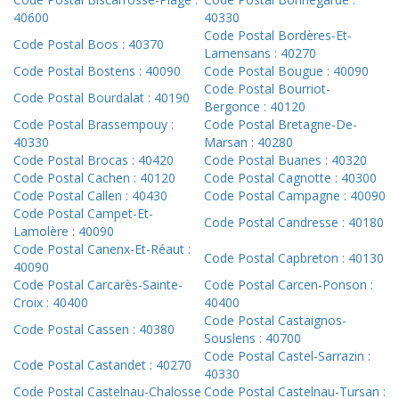
40600
40330
Code Postal Bordères-Et-
Code Postal Boos : 40370
Lamensans : 40270
Code Postal Bostens : 40090
Code Postal Bougue : 40090
Code Postal Bourriot-
Code Postal Bourdalat : 40190
Bergonce : 40120
Code Postal Brassempouy :
Code Postal Bretagne-De-
40330
Marsan : 40280
Code Postal Brocas : 40420
Code Postal Buanes : 40320
Code Postal Cachen : 40120
Code Postal Cagnotte : 40300
Code Postal Callen : 40430
Code Postal Campagne : 40090
Code Postal Campet-Et-
Code Postal Candresse : 40180
Lamolère : 40090
Code Postal Canenx-Et-Réaut :
Code Postal Capbreton : 40130
40090
Code Postal Carcarès-Sainte-
Code Postal Carcen-Ponson :
Croix : 40400
40400
Code Postal Castaignos-
Code Postal Cassen : 40380
Souslens : 40700
Code Postal Castel-Sarrazin :
Code Postal Castandet : 40270
40330
Code Postal Castelnau-Chalosse
Code Postal Castelnau-Tursan :