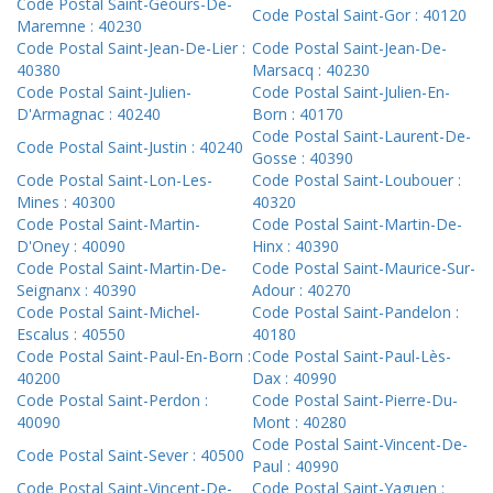
Code Postal Saint-Geours-De-
Code Postal Saint-Gor : 40120
Maremne : 40230
Code Postal Saint-Jean-De-Lier :
Code Postal Saint-Jean-De-
40380
Marsacq : 40230
Code Postal Saint-Julien-
Code Postal Saint-Julien-En-
D'Armagnac : 40240
Born : 40170
Code Postal Saint-Laurent-De-
Code Postal Saint-Justin : 40240
Gosse : 40390
Code Postal Saint-Lon-Les-
Code Postal Saint-Loubouer :
Mines : 40300
40320
Code Postal Saint-Martin-
Code Postal Saint-Martin-De-
D'Oney : 40090
Hinx : 40390
Code Postal Saint-Martin-De-
Code Postal Saint-Maurice-Sur-
Seignanx : 40390
Adour : 40270
Code Postal Saint-Michel-
Code Postal Saint-Pandelon :
Escalus : 40550
40180
Code Postal Saint-Paul-En-Born :
Code Postal Saint-Paul-Lès-
40200
Dax : 40990
Code Postal Saint-Perdon :
Code Postal Saint-Pierre-Du-
40090
Mont : 40280
Code Postal Saint-Vincent-De-
Code Postal Saint-Sever : 40500
Paul : 40990
Code Postal Saint-Vincent-De-
Code Postal Saint-Yaguen :