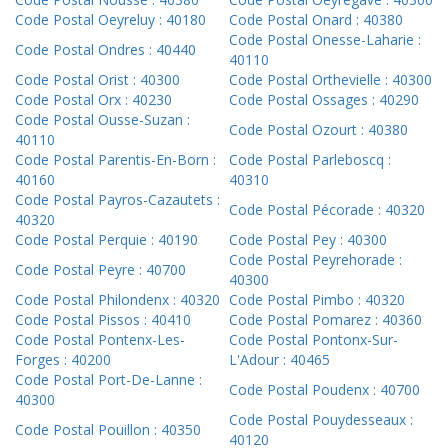
Code Postal Oeyreluy : 40180
Code Postal Onard : 40380
Code Postal Onesse-Laharie :
Code Postal Ondres : 40440
40110
Code Postal Orist : 40300
Code Postal Orthevielle : 40300
Code Postal Orx : 40230
Code Postal Ossages : 40290
Code Postal Ousse-Suzan :
Code Postal Ozourt : 40380
40110
Code Postal Parentis-En-Born :
Code Postal Parleboscq :
40160
40310
Code Postal Payros-Cazautets :
Code Postal Pécorade : 40320
40320
Code Postal Perquie : 40190
Code Postal Pey : 40300
Code Postal Peyrehorade :
Code Postal Peyre : 40700
40300
Code Postal Philondenx : 40320
Code Postal Pimbo : 40320
Code Postal Pissos : 40410
Code Postal Pomarez : 40360
Code Postal Pontenx-Les-
Code Postal Pontonx-Sur-
Forges : 40200
L'Adour : 40465
Code Postal Port-De-Lanne :
Code Postal Poudenx : 40700
40300
Code Postal Pouydesseaux :
Code Postal Pouillon : 40350
40120