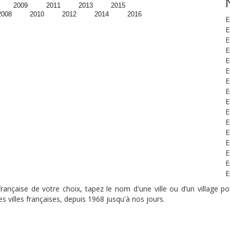
2009
2011
2013
2015
2008
2010
2012
2014
2016
E
E
E
E
E
E
E
E
E
E
E
E
E
E
E
E
nçaise de votre choix, tapez le nom d'une ville ou d’un village pou
s villes françaises, depuis 1968 jusqu'à nos jours.