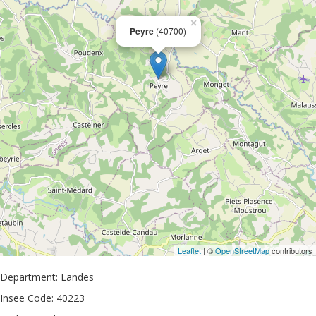
×
Peyre
(40700)
Leaflet
| ©
OpenStreetMap
contributors
Department: Landes
Insee Code: 40223