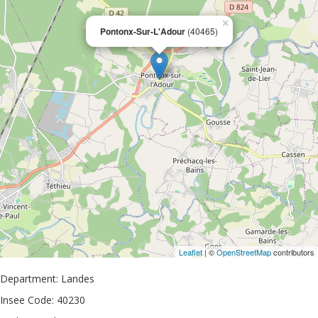
×
Pontonx-Sur-L'Adour
(40465)
Leaflet
| ©
OpenStreetMap
contributors
Department: Landes
Insee Code: 40230