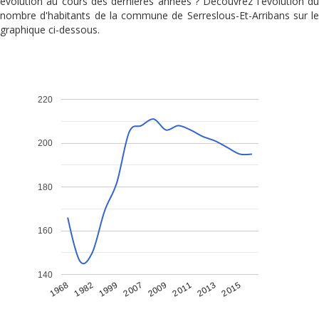
évolution au cours des dernières années ? Découvrez l'évolution du
nombre d'habitants de la commune de Serreslous-Et-Arribans sur le
graphique ci-dessous.
220
200
180
160
140
1968
1982
1999
2007
2009
2011
2013
2015