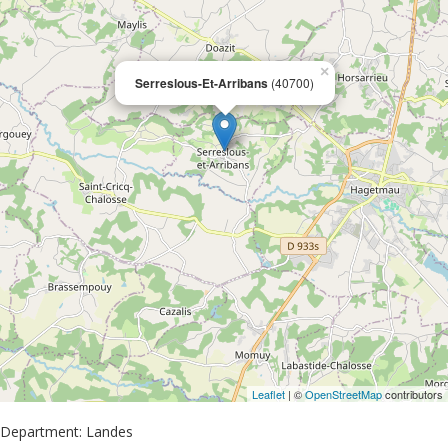
×
Serreslous-Et-Arribans
(40700)
Leaflet
| ©
OpenStreetMap
contributors
Department: Landes