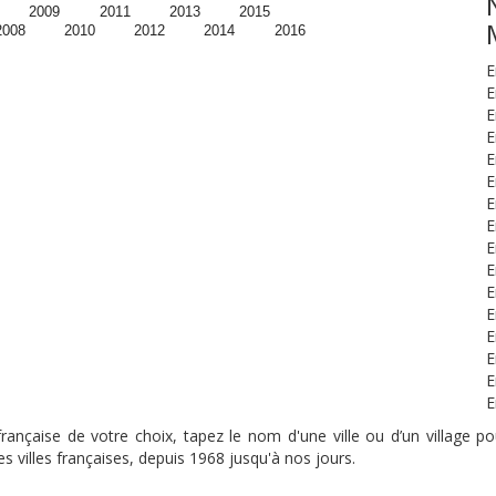
2009
2011
2013
2015
2008
2010
2012
2014
2016
E
E
E
E
E
E
E
E
E
E
E
E
E
E
E
E
nçaise de votre choix, tapez le nom d'une ville ou d’un village pou
s villes françaises, depuis 1968 jusqu'à nos jours.