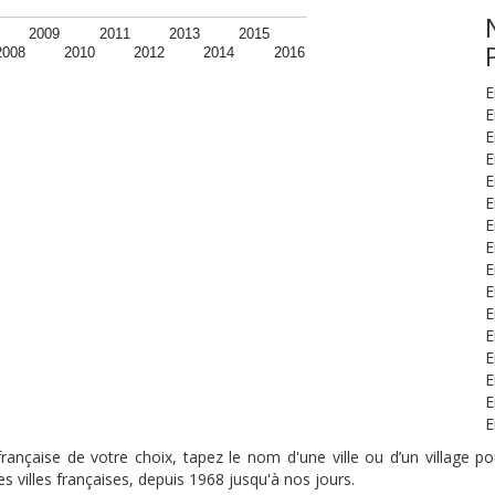
2009
2011
2013
2015
2008
2010
2012
2014
2016
E
E
E
E
E
E
E
E
E
E
E
E
E
E
E
E
nçaise de votre choix, tapez le nom d'une ville ou d’un village pou
s villes françaises, depuis 1968 jusqu'à nos jours.