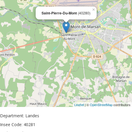
×
Saint-Pierre-Du-Mont
(40280)
Leaflet
| ©
OpenStreetMap
contributors
Department: Landes
Insee Code: 40281