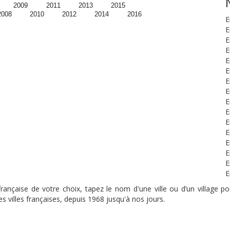
2009
2011
2013
2015
2008
2010
2012
2014
2016
E
E
E
E
E
E
E
E
E
E
E
E
E
E
E
E
nçaise de votre choix, tapez le nom d'une ville ou d’un village pou
s villes françaises, depuis 1968 jusqu'à nos jours.