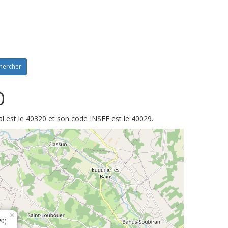
hercher
0
l est le 40320 et son code INSEE est le 40029.
×
0)