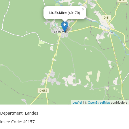
×
Lit-Et-Mixe
(40170)
Leaflet
| ©
OpenStreetMap
contributors
Department: Landes
Insee Code: 40157