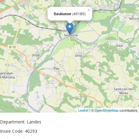
×
Saubusse
(40180)
Leaflet
| ©
OpenStreetMap
contributors
Department: Landes
Insee Code: 40293