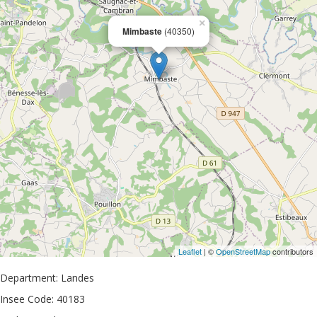
×
Mimbaste
(40350)
Leaflet
| ©
OpenStreetMap
contributors
Department: Landes
Insee Code: 40183