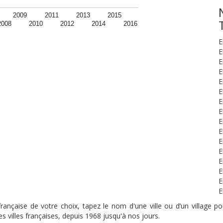
2009
2011
2013
2015
2008
2010
2012
2014
2016
E
E
E
E
E
E
E
E
E
E
E
E
E
E
E
E
nçaise de votre choix, tapez le nom d'une ville ou d’un village pou
s villes françaises, depuis 1968 jusqu'à nos jours.