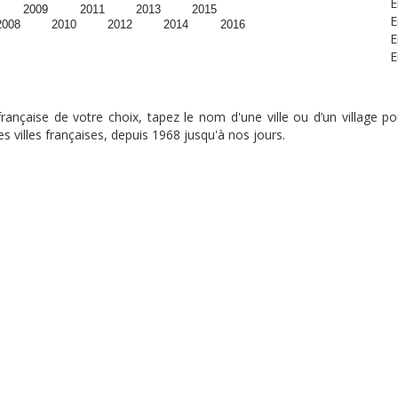
E
2009
2011
2013
2015
E
2008
2010
2012
2014
2016
E
E
nçaise de votre choix, tapez le nom d'une ville ou d’un village pou
s villes françaises, depuis 1968 jusqu'à nos jours.