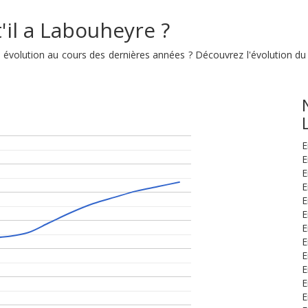
'il a Labouheyre ?
on évolution au cours des dernières années ? Découvrez l'évolution
E
E
E
E
E
E
E
E
E
E
E
E