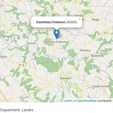
×
Castelnau-Chalosse
(40360)
Leaflet
| ©
OpenStreetMap
contributors
Department: Landes