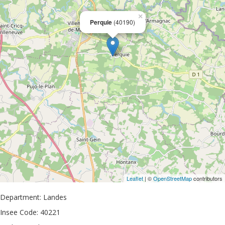
×
Perquie
(40190)
Leaflet
| ©
OpenStreetMap
contributors
Department: Landes
Insee Code: 40221