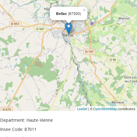
×
Bellac
(87300)
Leaflet
| ©
OpenStreetMap
contributors
Department: Haute-Vienne
Insee Code: 87011