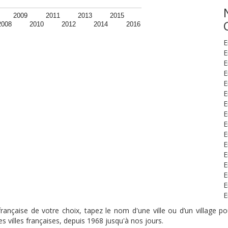
2009
2011
2013
2015
2008
2010
2012
2014
2016
E
E
E
E
E
E
E
E
E
E
E
E
E
E
E
E
nçaise de votre choix, tapez le nom d'une ville ou d’un village pou
s villes françaises, depuis 1968 jusqu'à nos jours.