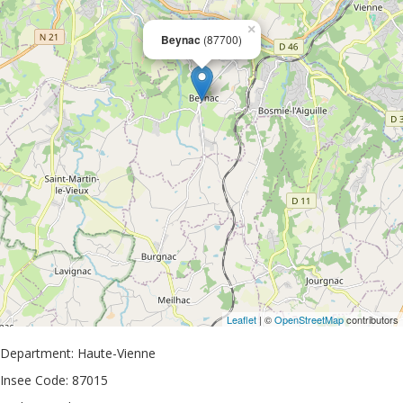
×
Beynac
(87700)
Leaflet
| ©
OpenStreetMap
contributors
Department: Haute-Vienne
Insee Code: 87015