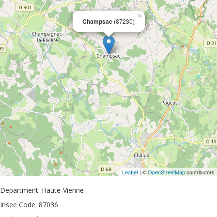
×
Champsac
(87230)
Leaflet
| ©
OpenStreetMap
contributors
Department: Haute-Vienne
Insee Code: 87036