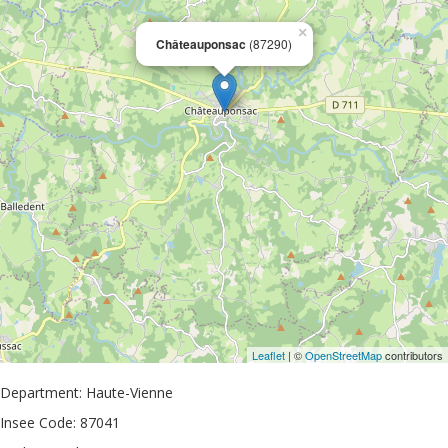
×
Châteauponsac
(87290)
Leaflet
| ©
OpenStreetMap
contributors
Department: Haute-Vienne
Insee Code: 87041