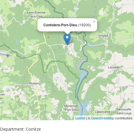
×
Confolent-Port-Dieu
(19200)
Leaflet
| ©
OpenStreetMap
contributors
Department: Corrèze