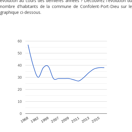
évolution au cours des dernières années ? Découvrez l'évolution du
nombre d'habitants de la commune de Confolent-Port-Dieu sur le
graphique ci-dessous.
60
50
40
30
20
10
0
1968
1982
1999
2007
2009
2011
2013
2015