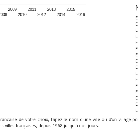
2009
2011
2013
2015
2008
2010
2012
2014
2016
E
E
E
E
E
E
E
E
E
E
E
E
E
E
E
E
nçaise de votre choix, tapez le nom d'une ville ou d’un village pou
s villes françaises, depuis 1968 jusqu'à nos jours.