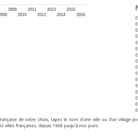
2009
2011
2013
2015
2008
2010
2012
2014
2016
E
E
E
E
E
E
E
E
E
E
E
E
E
E
E
E
nçaise de votre choix, tapez le nom d'une ville ou d’un village pou
s villes françaises, depuis 1968 jusqu'à nos jours.