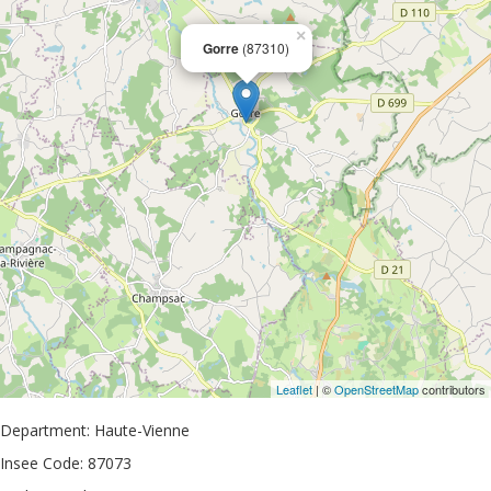
×
Gorre
(87310)
Leaflet
| ©
OpenStreetMap
contributors
Department: Haute-Vienne
Insee Code: 87073