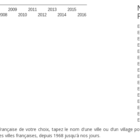
2009
2011
2013
2015
2008
2010
2012
2014
2016
E
E
E
E
E
E
E
E
E
E
E
E
E
E
E
E
nçaise de votre choix, tapez le nom d'une ville ou d’un village pou
s villes françaises, depuis 1968 jusqu'à nos jours.