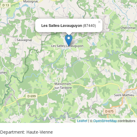
×
Les Salles-Lavauguyon
(87440)
Leaflet
| ©
OpenStreetMap
contributors
Department: Haute-Vienne