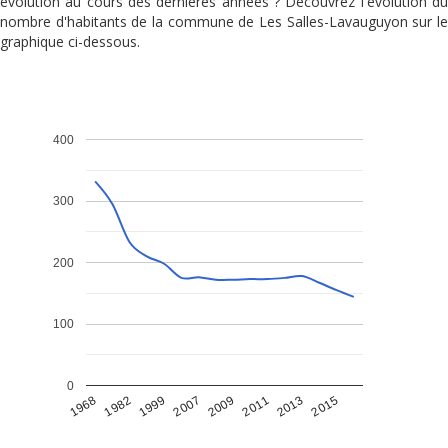
évolution au cours des dernières années ? Découvrez l'évolution du
nombre d'habitants de la commune de Les Salles-Lavauguyon sur le
graphique ci-dessous.
400
300
200
100
0
1968
1982
1999
2007
2009
2011
2013
2015