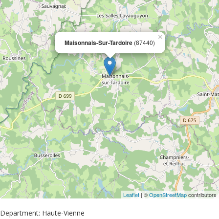
×
Maisonnais-Sur-Tardoire
(87440)
Leaflet
| ©
OpenStreetMap
contributors
Department: Haute-Vienne