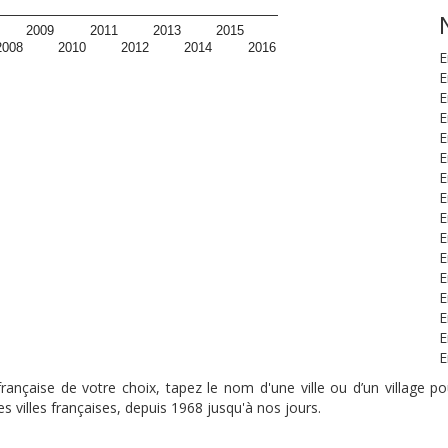
2009
2011
2013
2015
2008
2010
2012
2014
2016
E
E
E
E
E
E
E
E
E
E
E
E
E
E
E
E
nçaise de votre choix, tapez le nom d'une ville ou d’un village pou
s villes françaises, depuis 1968 jusqu'à nos jours.