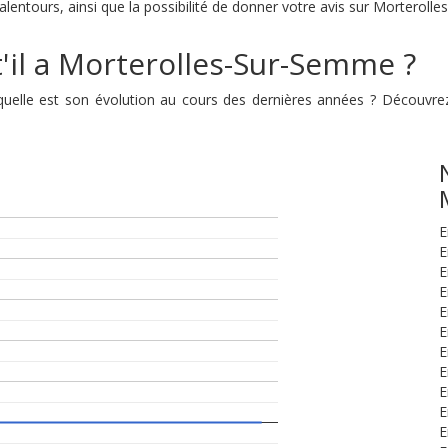
lentours, ainsi que la possibilité de donner votre avis sur Morterol
'il a Morterolles-Sur-Semme ?
quelle est son évolution au cours des dernières années ? Découvr
E
E
E
E
E
E
E
E
E
E
E