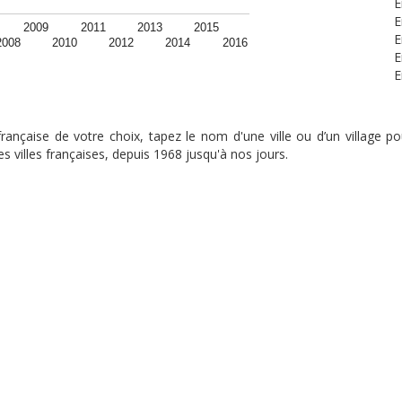
E
E
2009
2011
2013
2015
E
2008
2010
2012
2014
2016
E
E
nçaise de votre choix, tapez le nom d'une ville ou d’un village pou
s villes françaises, depuis 1968 jusqu'à nos jours.