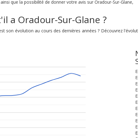
ainsi que la possibilité de donner votre avis sur Oradour-Sur-Glane,
'il a Oradour-Sur-Glane ?
e est son évolution au cours des dernières années ? Découvrez l'évo
E
E
E
E
E
E
E
E
E
E
E