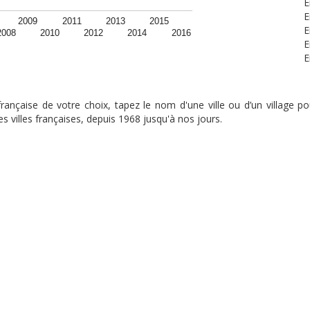
E
E
2009
2011
2013
2015
E
2008
2010
2012
2014
2016
E
E
nçaise de votre choix, tapez le nom d'une ville ou d’un village pou
s villes françaises, depuis 1968 jusqu'à nos jours.