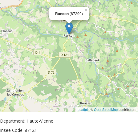
×
Rancon
(87290)
Leaflet
| ©
OpenStreetMap
contributors
Department: Haute-Vienne
Insee Code: 87121