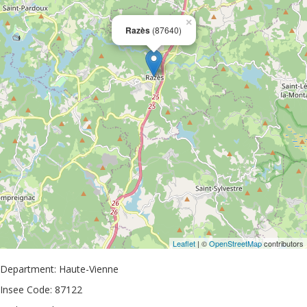
×
Razès
(87640)
Leaflet
| ©
OpenStreetMap
contributors
Department: Haute-Vienne
Insee Code: 87122