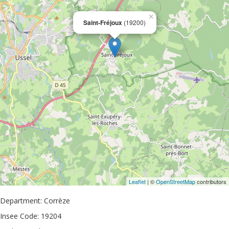
×
Saint-Fréjoux
(19200)
Leaflet
| ©
OpenStreetMap
contributors
Department: Corrèze
Insee Code: 19204