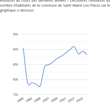
évolution au cours des dernières années ? Découvrez l'évolution du
nombre d'habitants de la commune de Saint-Hilaire-Les-Places sur le
graphique ci-dessous.
950
900
850
800
750
1968
1982
1999
2007
2009
2011
2013
2015