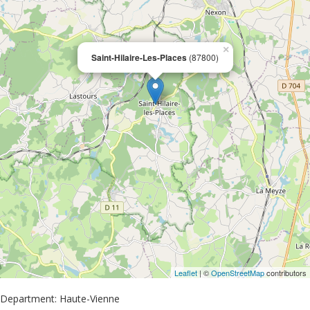
×
Saint-Hilaire-Les-Places
(87800)
Leaflet
| ©
OpenStreetMap
contributors
Department: Haute-Vienne