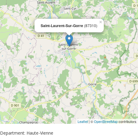
×
Saint-Laurent-Sur-Gorre
(87310)
Leaflet
| ©
OpenStreetMap
contributors
Department: Haute-Vienne