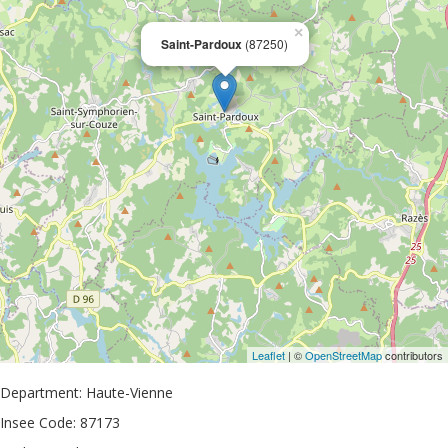
×
Saint-Pardoux
(87250)
Leaflet
| ©
OpenStreetMap
contributors
Department: Haute-Vienne
Insee Code: 87173