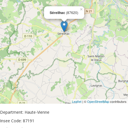
×
Séreilhac
(87620)
Leaflet
| ©
OpenStreetMap
contributors
Department: Haute-Vienne
Insee Code: 87191