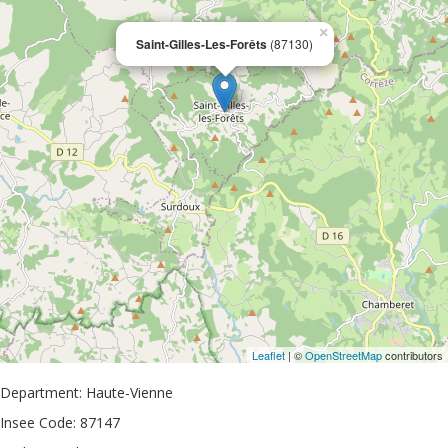
×
Saint-Gilles-Les-Forêts
(87130)
Leaflet
| ©
OpenStreetMap
contributors
Department: Haute-Vienne
Insee Code: 87147