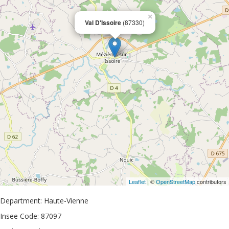
×
Val D'Issoire
(87330)
Leaflet
| ©
OpenStreetMap
contributors
Department: Haute-Vienne
Insee Code: 87097