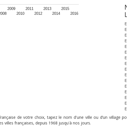
2009
2011
2013
2015
2008
2010
2012
2014
2016
E
E
E
E
E
E
E
E
E
E
E
E
E
E
E
E
nçaise de votre choix, tapez le nom d'une ville ou d’un village pou
s villes françaises, depuis 1968 jusqu'à nos jours.