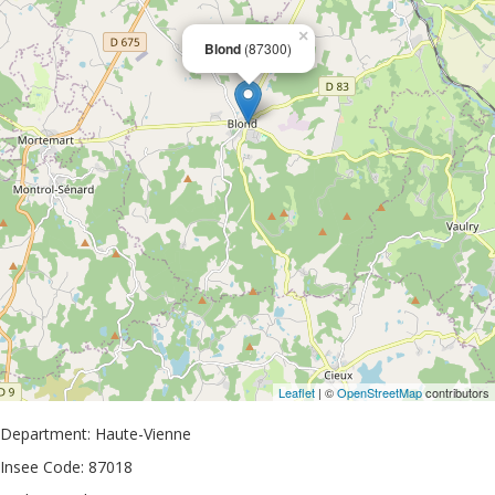
×
Blond
(87300)
Leaflet
| ©
OpenStreetMap
contributors
Department: Haute-Vienne
Insee Code: 87018