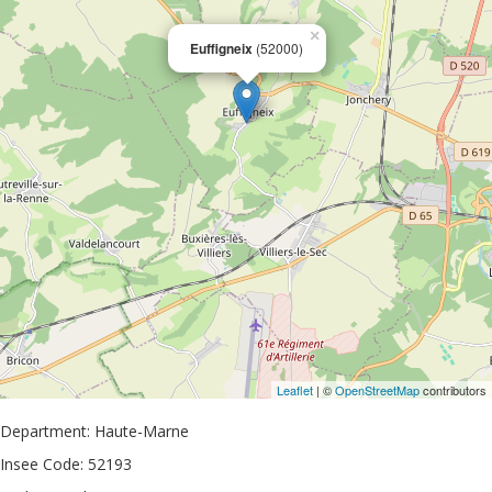
×
Euffigneix
(52000)
Leaflet
| ©
OpenStreetMap
contributors
Department: Haute-Marne
Insee Code: 52193