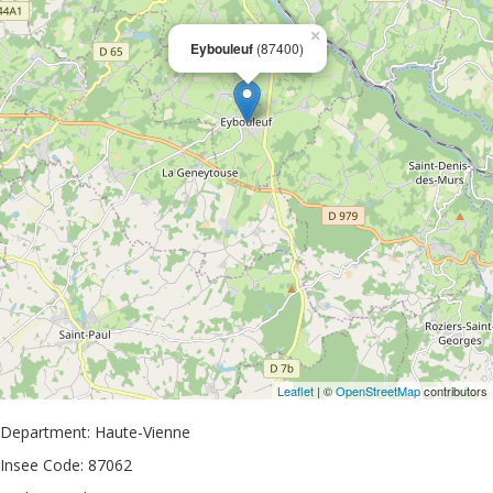
×
Eybouleuf
(87400)
Leaflet
| ©
OpenStreetMap
contributors
Department: Haute-Vienne
Insee Code: 87062